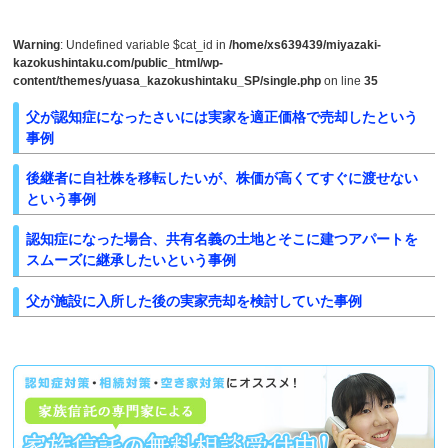
Warning
: Undefined variable $cat_id in
/home/xs639439/miyazaki-
kazokushintaku.com/public_html/wp-
content/themes/yuasa_kazokushintaku_SP/single.php
on line
35
父が認知症になったさいには実家を適正価格で売却したという
事例
後継者に自社株を移転したいが、株価が高くてすぐに渡せない
という事例
認知症になった場合、共有名義の土地とそこに建つアパートを
スムーズに継承したいという事例
父が施設に入所した後の実家売却を検討していた事例